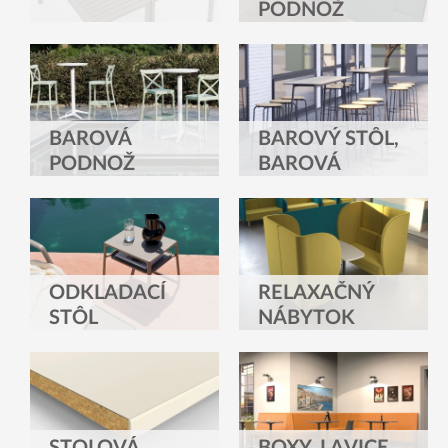
PODNOŽ
BAROVÁ
BAROVÝ STÔL,
PODNOŽ
BAROVÁ
STOLA
PODNOŽ
ODKLADACÍ
RELAXAČNÝ
STÔL
NÁBYTOK
STOLOVÁ
BOXY, LAVICE