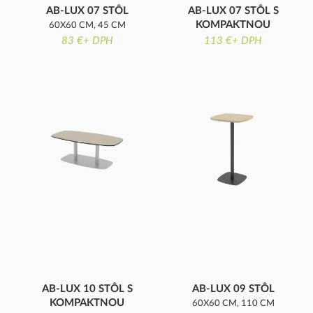
AB-LUX 07 STÔL
AB-LUX 07 STÔL S
KOMPAKTNOU
60X60 CM, 45 CM
DOSKOU
83 €+ DPH
VÝŠKA
113 €+ DPH
60X60 CM, 45 CM
VÝŠKA
AB-LUX 10 STÔL S
AB-LUX 09 STÔL
KOMPAKTNOU
60X60 CM, 110 CM