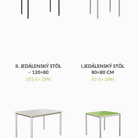
II. JEDÁLENSKÝ STÔL
I.JEDÁLENSKÝ STÔL
– 120×80
80×80 CM
KOMPAKTNÁ DOSKA
LAMINÁTOVÁ DOSKA
193 €+ DPH
85 €+ DPH
STOLA
STOLA