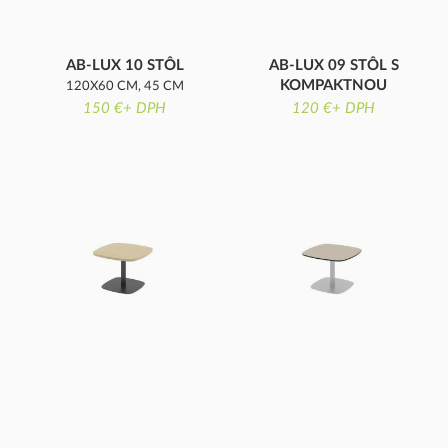
AB-LUX 10 STÔL
AB-LUX 09 STÔL S
KOMPAKTNOU
120X60 CM, 45 CM
DOSKOU
150 €+ DPH
VÝŠKA
120 €+ DPH
60X60 CM, 110 CM
VÝŠKA