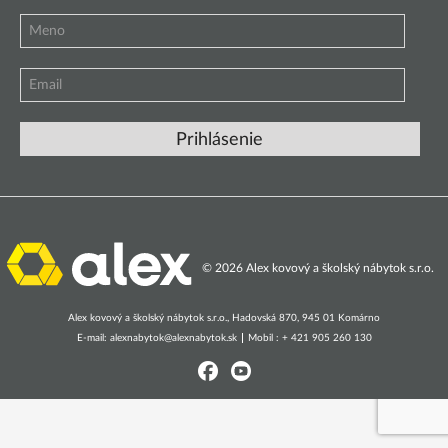
© 2026 Alex kovový a školský nábytok s.r.o.
Alex kovový a školský nábytok s.r.o., Hadovská 870, 945 01 Komárno
E-mail:
alexnabytok@alexnabytok.sk
Mobil : + 421 905 260 130