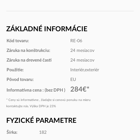
RAL9004
Farby
ZÁKLADNÉ INFORMÁCIE
ďalšie farebné prevedenia
Kód tovaru:
RE-06
Teak
Záruka na konštrukciu:
24 mesiacov
Záruka na drevené časti
24 mesiacov
Použitie:
Interiér,exteriér
Pôvod tovaru:
EU
284€*
Informatívna cena : (bez DPH )
ďalšie farebné prevedenia
* Ceny sú informatívne , žiadajte si cenovú ponuku na mieru
kontaktujte nás. Výška DPH je 23%
FYZICKÉ PARAMETRE
Šírka:
182