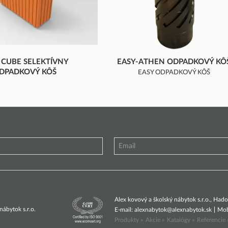
 CUBE SELEKTÍVNY
EASY-ATHEN ODPADKOVÝ KÔ
DPADKOVÝ KÔŠ
EASY ODPADKOVÝ KÔŠ
EKTÍVNY ODPADKOVÝ KÔŠ
Alex kovový a školský nábytok s.r.o., Ha
ábytok s.r.o.
E-mail:
alexnabytok@alexnabytok.sk
Mob
Produkty »
Akcie »
Katalógy »
Referencie 