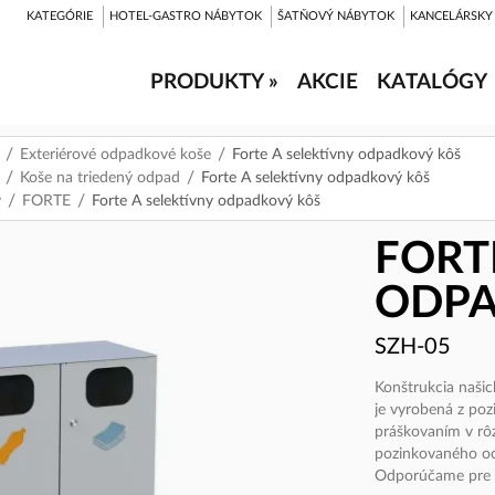
KATEGÓRIE
HOTEL-GASTRO NÁBYTOK
ŠATŇOVÝ NÁBYTOK
KANCELÁRSKY
PRODUKTY »
AKCIE
KATALÓGY
Exteriérové odpadkové koše
Forte A selektívny odpadkový kôš
Koše na triedený odpad
Forte A selektívny odpadkový kôš
v
FORTE
Forte A selektívny odpadkový kôš
FORT
ODPA
SZH-05
Konštrukcia naši
je vyrobená z po
práškovaním v rô
pozinkovaného oc
Odporúčame pre v