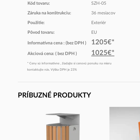
Kód tovaru:
SZH-05
Záruka na konštrukciu:
36 mesiacov
Použitie:
Exteriér
Pôvod tovaru:
EU
1205€*
Informatívna cena : (bez DPH )
1025€*
Akciová cena: ( bez DPH )
* Ceny sú informatívne , žiadajte si cenovú ponuku na mieru
kontaktujte nás. Výška DPH je 23%
PRÍBUZNÉ PRODUKTY