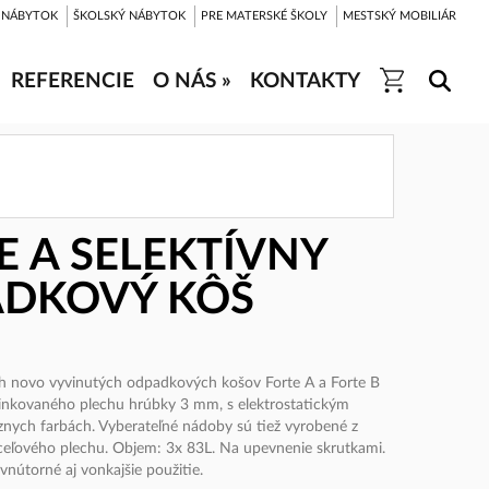
 NÁBYTOK
ŠKOLSKÝ NÁBYTOK
PRE MATERSKÉ ŠKOLY
MESTSKÝ MOBILIÁR
REFERENCIE
O NÁS »
KONTAKTY
E A SELEKTÍVNY
DKOVÝ KÔŠ
ch novo vyvinutých odpadkových košov Forte A a Forte B
zinkovaného plechu hrúbky 3 mm, s elektrostatickým
znych farbách. Vyberateľné nádoby sú tiež vyrobené z
eľového plechu. Objem: 3x 83L. Na upevnenie skrutkami.
nútorné aj vonkajšie použitie.