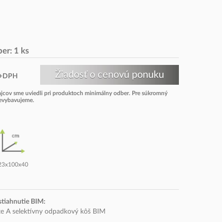
er: 1 ks
+DPH
dajcov sme uviedli pri produktoch minimálny odber. Pre súkromný
nevybavujeme.
23x100x40
stiahnutie BIM:
te A selektívny odpadkový kôš BIM