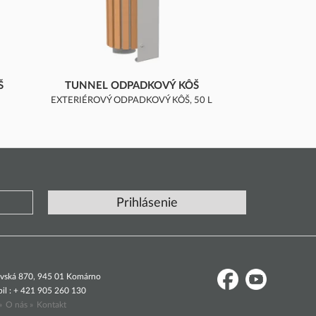
Š
TUNNEL ODPADKOVÝ KÔŠ
EXTERIÉROVÝ ODPADKOVÝ KÔŠ, 50 L
dovská 870, 945 01 Komárno
il : + 421 905 260 130
»
O nás »
Kontakt