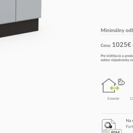
Minimálny odb
1025€
Cena:
Pre inštitúcie a pre
sektor objednávky 
1
Exteriér
Na 
For