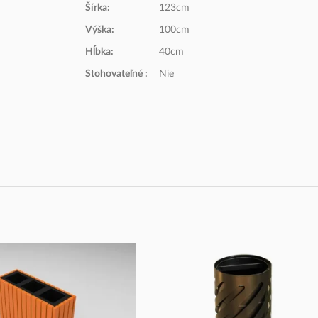
ďalšie farebné prevedenia
Šírka:
123cm
Výška:
100cm
Hĺbka:
40cm
Stohovateľné :
Nie