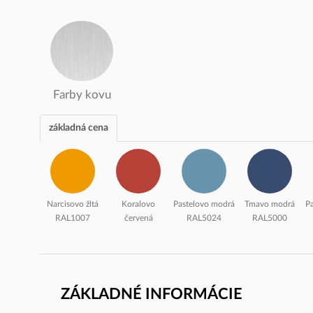
Farby kovu
základná cena
Narcisovo žltá
Koralovo
Pastelovo modrá
Tmavo modrá
Pa
RAL1007
červená
RAL5024
RAL5000
ZÁKLADNÉ INFORMÁCIE