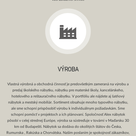
VÝROBA
Vlastná výrobná a obchodná činnosť je predovšetkým zameraná na výrobu a
predaj školského nábytku, nábytku pre materské školy, kancelárskeho,
hotelového a reštauračného nábytku. V portfóliu ale nájdete aj šatňový
nábytok a mestský mobiliár. Sortiment obsahuje mnoho typového nábytku,
ale sme schopní prispôsobiť výrobu k individuálnym požiadavkám. Sme
schopní pomôcť v projektoch a ich plánovaní. Spoločnosť Alex nábytok
pôsobí v celej strednej Európe, výroba sa sústreďuje v továrni v Maďarsku 30
km od Budapešti. Nábytok sa dodáva do okolitých štátov do Česka,
Rumunska , Rakúska a Chorvátska. Naším poslaním je spokojnosť zákazníkov,