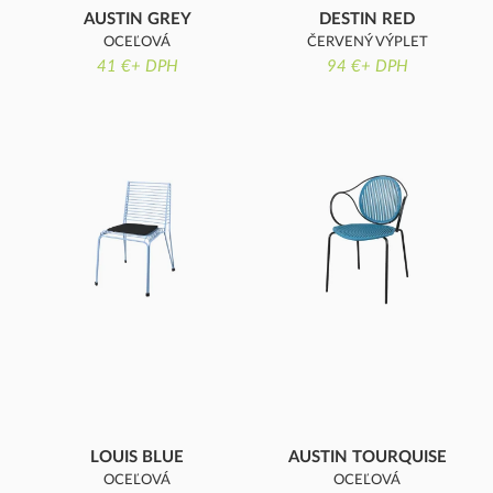
AUSTIN GREY
DESTIN RED
OCEĽOVÁ
ČERVENÝ VÝPLET
KONŠTRUKCIA
41 €+ DPH
94 €+ DPH
LOUIS BLUE
AUSTIN TOURQUISE
OCEĽOVÁ
OCEĽOVÁ