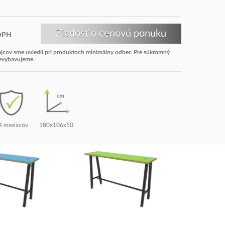
DPH
dajcov sme uviedli pri produktoch minimálny odber. Pre súkromný
nevybavujeme.
4 mesiacov
180x106x50