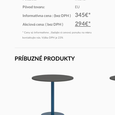
Pôvod tovaru:
EU
345€*
Informatívna cena : (bez DPH )
294€*
Akciová cena: ( bez DPH )
* Ceny sú informatívne , žiadajte si cenovú ponuku na mieru
kontaktujte nás. Výška DPH je 23%
PRÍBUZNÉ PRODUKTY