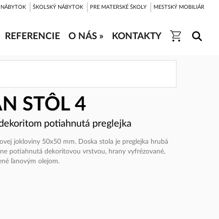
 NÁBYTOK
ŠKOLSKÝ NÁBYTOK
PRE MATERSKÉ ŠKOLY
MESTSKÝ MOBILIÁR
REFERENCIE
O NÁS »
KONTAKTY
N STÔL 4
 dekoritom potiahnutá preglejka
ovej jokloviny 50x50 mm. Doska stola je preglejka hrubá
ne potiahnutá dekoritovou vrstvou, hrany vyfrézované,
né ľanovým olejom.