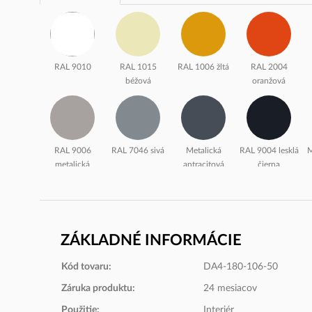
RAL 9010
RAL 1015
RAL 1006 žltá
RAL 2004
béžová
oranžová
RAL 9006
RAL 7046 sivá
Metalická
RAL 9004 lesklá
M
metalická
antracitová
čierna
strieborná
Dekorit
ZÁKLADNÉ INFORMÁCIE
Kód tovaru:
DA4-180-106-50
3167 Béžová
3150 Sivá
3127 Žltá
3162 Oranžová
Záruka produktu:
24 mesiacov
Použitie:
Interiér