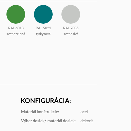
RAL 6018
RAL 5021
RAL 7035
svetlozelená
tyrkysová
svetlosivá
KONFIGURÁCIA:
Materiál konštrukcie:
oceľ
3155
Výber dosiek/ materiál dosiek:
dekorit
Antracitová