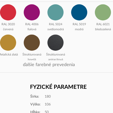
RAL 3020
RAL 4006
RAL 5024
RAL 5019
RAL 6021
červená
fialová
svetlomodrá
modrá
bledozelená
etalická zlatá
Štrukturovaná
Štrukturovaná
hnedá
antracitová
ďalšie farebné prevedenia
FYZICKÉ PARAMETRE
Šírka:
180
3129 Červená
3144 Limetkovo
3134 Modrá
4602 Javor
4348 Čerešňa
Výška:
106
zelená
Hĺbka:
50