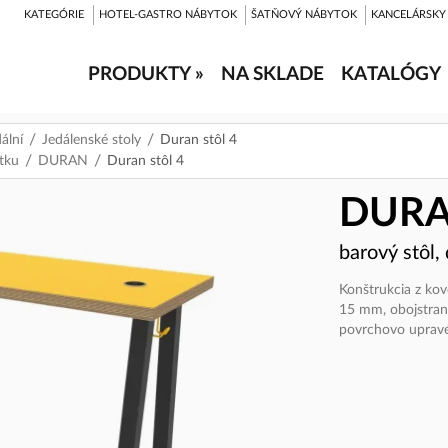
KATEGÓRIE
HOTEL-GASTRO NÁBYTOK
ŠATŇOVÝ NÁBYTOK
KANCELÁRSKY
PRODUKTY »
NA SKLADE
KATALÓGY
ální
Jedálenské stoly
Duran stôl 4
tku
DURAN
Duran stôl 4
DURA
barový stôl,
Konštrukcia z kov
15 mm, obojstran
povrchovo uprave