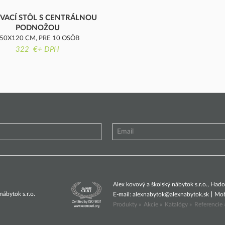
VACÍ STÔL S CENTRÁLNOU
PODNOŽOU
50X120 CM, PRE 10 OSÔB
322 €+ DPH
Alex kovový a školský nábytok s.r.o., Ha
ábytok s.r.o.
E-mail:
alexnabytok@alexnabytok.sk
Mob
Produkty »
Akcie »
Katalógy »
Referencie 