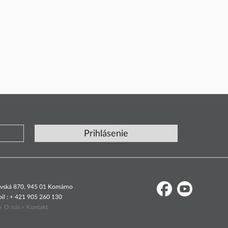
dovská 870, 945 01 Komárno
il : + 421 905 260 130
»
O nás »
Kontakt