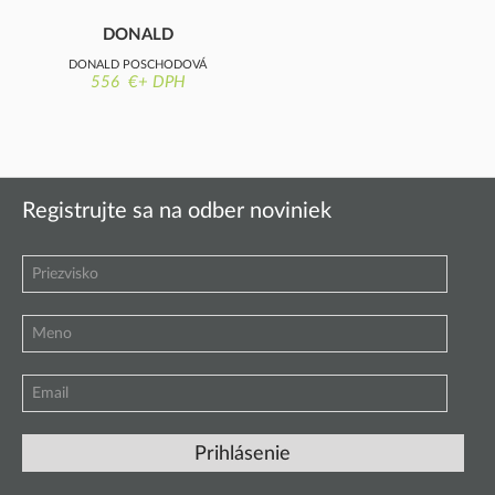
DONALD
POSCHODOVÁ
DONALD POSCHODOVÁ
POSTEĽ
556 €+ DPH
POSTEĽ
Registrujte sa na odber noviniek