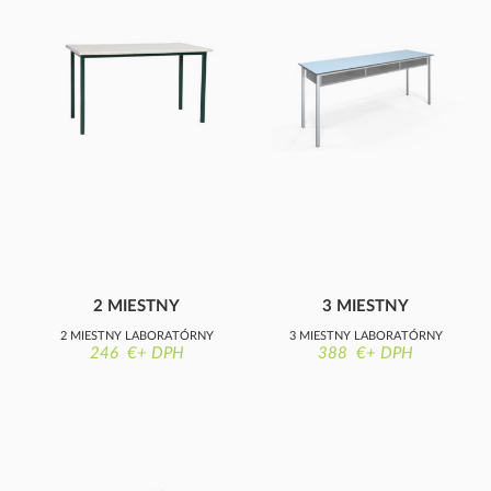
2 MIESTNY
3 MIESTNY
LABORATÓRNY
LABORATÓRNY
2 MIESTNY LABORATÓRNY
3 MIESTNY LABORATÓRNY
STÔL
STÔL S POLICAMI
246 €+ DPH
388 €+ DPH
STÔL, 28 MM HPL DOSKA
STÔL S POLICAMI