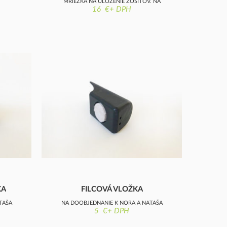
MRIEŽKA NA ULOŽENIE ZOŠITOV, NA
16 €+ DPH
DOOBJEDNANIE
KA
FILCOVÁ VLOŽKA
TAŠA
NA DOOBJEDNANIE K NORA A NATAŠA
5 €+ DPH
STOLIČKÁM