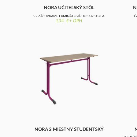
NORA UČITEĽSKÝ STÔL
N
S 2 ZÁSUVKAMI, LAMINÁTOVÁ DOSKA STOLA,
Č
134 €+ DPH
NEZAOBLENÁ
NORA 2 MIESTNY ŠTUDENTSKÝ
STÔL