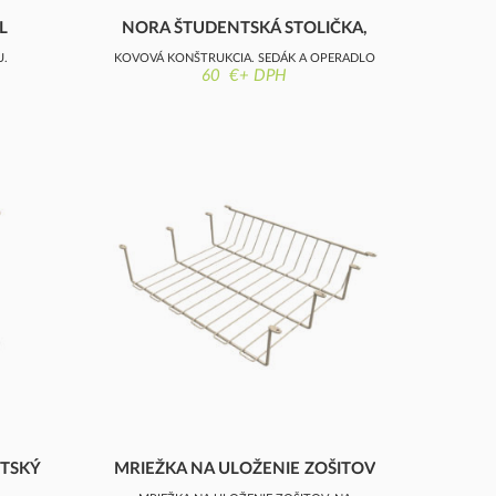
L
NORA ŠTUDENTSKÁ STOLIČKA,
HOJDACÍ MECHAN
U,
KOVOVÁ KONŠTRUKCIA, SEDÁK A OPERADLO
60 €+ DPH
OBLENÁ
BUKOVÁ LAKOVANÁ PREGLEJKA, S HOJDACÍM
MECHANIZMOM
NTSKÝ
MRIEŽKA NA ULOŽENIE ZOŠITOV