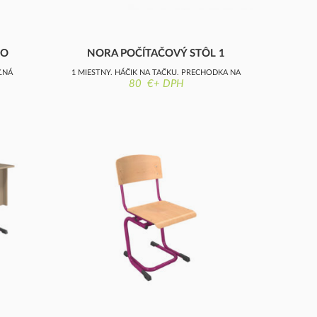
GO
NORA POČÍTAČOVÝ STÔL 1
MIESTNY
ĽNÁ
1 MIESTNY, HÁČIK NA TAČKU, PRECHODKA NA
80 €+ DPH
KÁBLE