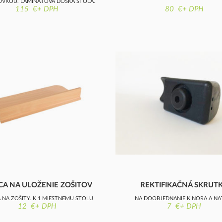
SUVKOU, LAMINÁTOVÁ DOSKA STOLA,
115 €+ DPH
80 €+ DPH
NEZAOBLENÁ
CA NA ULOŽENIE ZOŠITOV
REKTIFIKAČNÁ SKRUT
 NA ZOŠITY, K 1 MIESTNEMU STOLU
NA DOOBJEDNANIE K NORA A NA
12 €+ DPH
7 €+ DPH
STOLIČKÁM