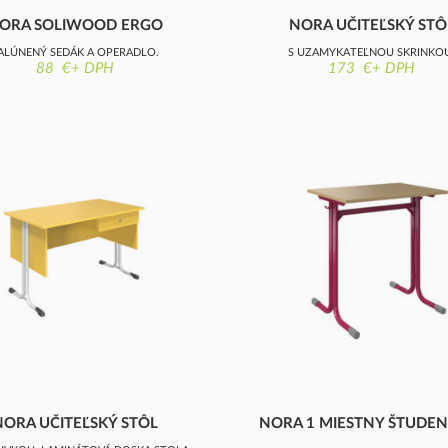
ORA SOLIWOOD ERGO
NORA UČITEĽSKÝ STÔ
STOLIČKA
ALÚNENÝ SEDÁK A OPERADLO,
S UZAMYKATEĽNOU SKRINKO
88 €+ DPH
173 €+ DPH
STOHOVATEĽNÁ
LAMINÁTOVÁ DOSKA STOLA, NEZA
NORA UČITEĽSKÝ STÔL
NORA 1 MIESTNY ŠTUDE
STÔL