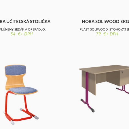
RA UČITEĽSKÁ STOLIČKA
NORA SOLIWOOD ER
STOLIČKA
ALÚNENÝ SEDÁK A OPERADLO,
PLÁŠŤ SOLIWOOD, STOHOVATE
54 €+ DPH
79 €+ DPH
STOHOVATEĽNÁ