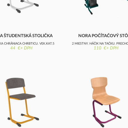
A ŠTUDENTSKÁ STOLIČKA
NORA POČÍTAČOVÝ STÔ
MIESTNY
KA CHRÁNIACA CHRBTICU, VEK.KAT.5
2 MIESTNY, HÁČIK NA TAČKU, PREC
44 €+ DPH
110 €+ DPH
KÁBLE