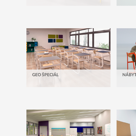
GEO ŠPECIÁL
NÁBYT