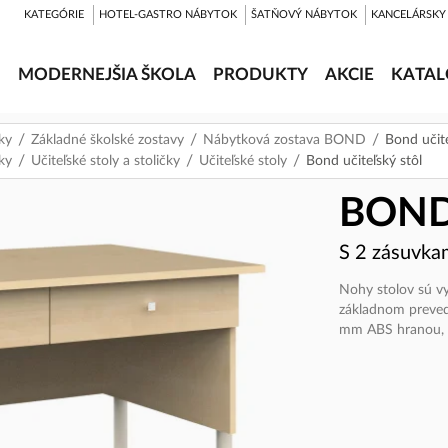
KATEGÓRIE
HOTEL-GASTRO NÁBYTOK
ŠATŇOVÝ NÁBYTOK
KANCELÁRSKY
MODERNEJŠIA ŠKOLA
PRODUKTY
AKCIE
KATAL
čky
Základné školské zostavy
Nábytková zostava BOND
Bond učite
čky
Učiteľské stoly a stoličky
Učiteľské stoly
Bond učiteľský stôl
BOND
S 2 zásuvkam
Nohy stolov sú v
základnom preved
mm ABS hranou, 