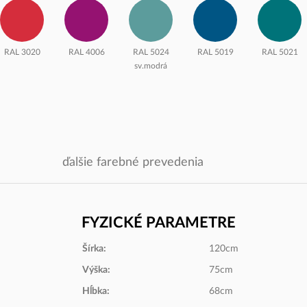
RAL 3020
RAL 4006
RAL 5024
RAL 5019
RAL 5021
sv.modrá
ďalšie farebné prevedenia
FYZICKÉ PARAMETRE
Šírka:
120cm
U16010
U17005
U17505 Plum
U16001
U17501 Rose
Výška:
75cm
Oranžová
Červená
Piesková
Hĺbka:
68cm