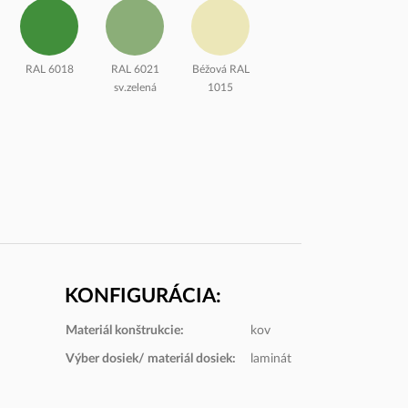
RAL 6018
RAL 6021
Béžová RAL
sv.zelená
1015
KONFIGURÁCIA:
Materiál konštrukcie:
kov
U16037
U16007 Béžová
314 Svetlosivá
Výber dosiek/ materiál dosiek:
laminát
Púdrová