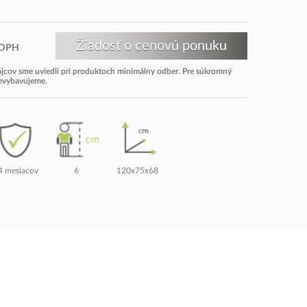
DPH
dajcov sme uviedli pri produktoch minimálny odber. Pre súkromný
nevybavujeme.
4 mesiacov
6
120x75x68