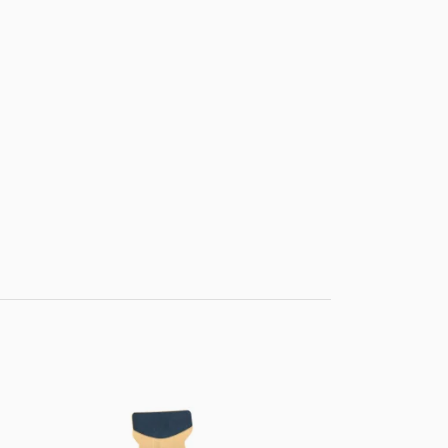
á
244 Petrolejová
463 Európsky
401 Savaria Buk
modrá
javor