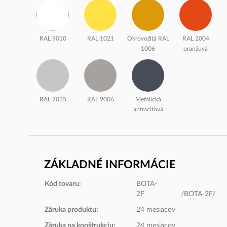
RAL 9010
RAL 1021
Okrovožltá RAL
RAL 2004
1006
oranžová
RAL 7035
RAL 9006
Metalická
antracitová
Laminát
ZÁKLADNÉ INFORMÁCIE
Kód tovaru:
BOTA-
2F
/BOTA-2F/
121 Tmavá biela
U15559
U15246 Mango
U15579 Žltá
Pastelovo žltá
Záruka produktu:
24 mesiacov
Záruka na konštrukciu:
24 mesiacov